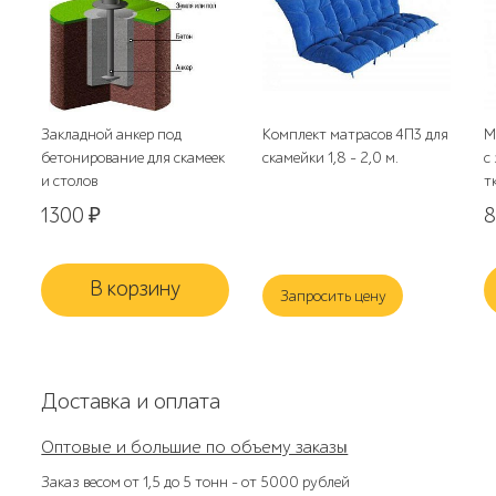
Закладной анкер под
Комплект матрасов 4П3 для
М
бетонирование для скамеек
скамейки 1,8 - 2,0 м.
с
и столов
т
1300
₽
В корзину
Запросить цену
Доставка и оплата
Оптовые и большие по объему заказы
Заказ весом от 1,5 до 5 тонн – от 5000 рублей