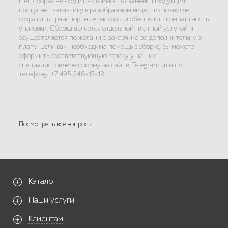
Нет, сборка не входит в стоимость скамеек. Продукция
поступает заказчику в разобранном виде, что позволяет
сократить транспортные расходы и обеспечить компактность
упаковки. Сборка является отдельной платной услугой и
осуществляется по желанию заказчика за дополнительную
плату. Если вам необходима помощь в сборке, вы можете
оформить соответствующую заявку у наших
специалистов через форму на сайте, Telegram или по
телефону: +7 495 248-13-18.
Посмотреть все вопросы
Каталог
Наши услуги
Клиентам