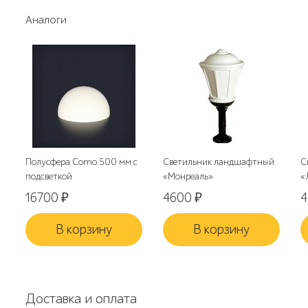
Аналоги
Полусфера Como 500 мм с
Светильник ландшафтный
С
подсветкой
«Монреаль»
«
16700
₽
4600
₽
В корзину
В корзину
Доставка и оплата