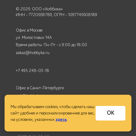
© 2026. ООО «Хоббика»
ИНН - 7720668789, ОГРН - 1097746608189
Офис в Москве
ул. Молостовых 14А
Время работы: Пн-Пт - с 9:00 до 18:00
zakaz@hobbyka.ru
+7 495 248-03-18
Офис в Санкт-Петербурге
spb@hobbyka.ru
+7 812 649-03-73
Мы обрабатываем cookies, чтобы сделать наш
ОК
сайт удобнее и персонализированнее для вас,
на условиях, указанных
здесь
.
Офис в Крыму
crimea@hobbyka.ru