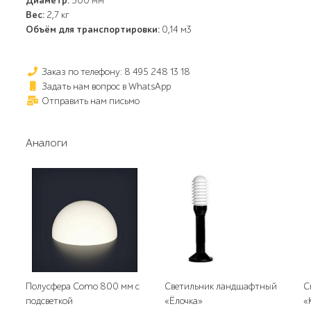
Диаметр:
500 мм
Вес:
2,7 кг
Объём для транспортировки:
0,14 м3
Заказ по телефону: 8 495 248 13 18
Задать нам вопрос в WhatsApp
Отправить нам письмо
Аналоги
Полусфера Como 800 мм с
Светильник ландшафтный
С
подсветкой
«Ёлочка»
«