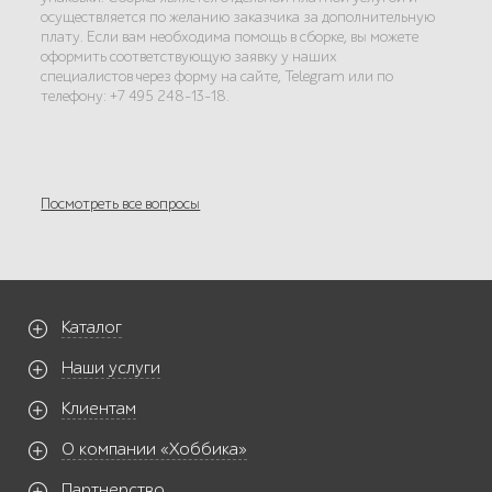
осуществляется по желанию заказчика за дополнительную
плату. Если вам необходима помощь в сборке, вы можете
оформить соответствующую заявку у наших
специалистов через форму на сайте, Telegram или по
телефону: +7 495 248-13-18.
Посмотреть все вопросы
Каталог
Наши услуги
Клиентам
О компании «Хоббика»
Партнерство