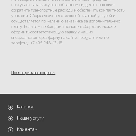
поступает заказчику в разобранном виде, что позволяет
сократить транспортные расходы и обеспечить компактность
упаковки. Сборка является отдельной платной услугой и
осуществляется по желанию заказчика за дополнительную
плату. Если вам необходима помощь в сборке, вы можете
оформить соответствующую заявку у наших
специалистов через форму на сайте, Telegram или по
телефону: +7 495 248-13-18.
Посмотреть все вопросы
Каталог
Наши услуги
Клиентам