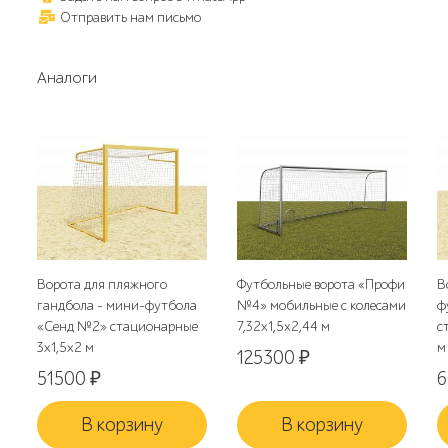
Отправить нам письмо
Аналоги
Ворота для пляжного
Футбольные ворота «Профи
В
гандбола - мини-футбола
№4» мобильные с колесами
ф
«Сенд №2» стационарные
7,32х1,5х2,44 м
с
3х1,5х2 м
м
125300
₽
51500
₽
В корзину
В корзину