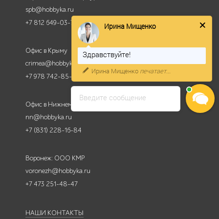
spb@hobbyka.ru
+7 812 649-03-73
Ирина Мищенко
Офис в Крыму
Здравствуйте!
crimea@hobbyka.ru
Ирина Мищенко
печатает...
+7 978 742-85-95
Введите сообщение
Офис в Нижнем Новгороде
nn@hobbyka.ru
+7 (831) 228-16-84
Воронеж: ООО КМР
voronezh@hobbyka.ru
+7 473 251-48-47
НАШИ КОНТАКТЫ