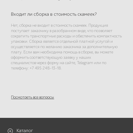
Входит ли сборка в стоимость скамеек?
Нет, сборка не входит в стоимость скамеек. Продукция
поступает заказчику в разобранном виде, что позволяет
сократить транспортные расходы и обеспечить компактность
упаковки. Сборка является отдельной платной услугой и
осуществляется по желанию заказчика за дополнительную
плату. Если вам необходима помощь в сборке, вы можете
оформить соответствующую заявку у наших
специалистов через форму на сайте, Telegram или по
телефону: +7 495 248-13-18.
Посмотреть все вопросы
Каталог