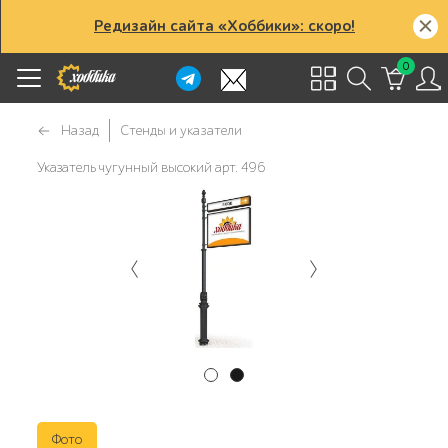
Редизайн сайта «Хоббики»: скоро!
0
Назад
Стенды и указатели
Указатель чугунный высокий арт. 496
Фото