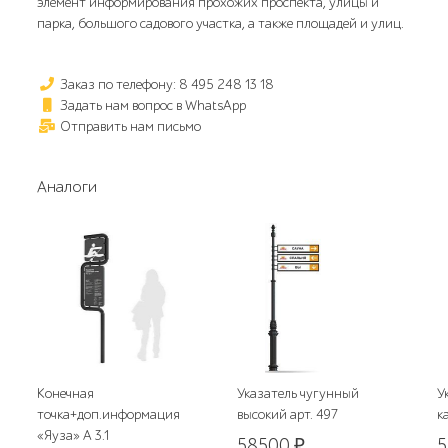
элемент информирования прохожих проспекта, улицы и
парка, большого садового участка, а также площадей и улиц.
Заказ по телефону: 8 495 248 13 18
Задать нам вопрос в WhatsApp
Отправить нам письмо
Аналоги
Конечная
Указатель чугунный
У
точка+доп.информация
высокий арт. 497
к
«Яуза» А 3.1
58500
₽