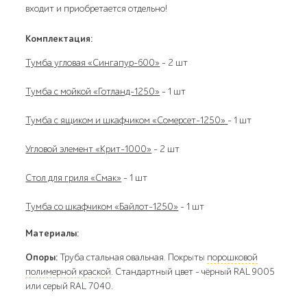
входит и приобретается отдельно!
Комплектация:
Тумба угловая «Сингапур-600»
- 2 шт
Тумба с мойкой «Готланд-1250»
- 1 шт
Тумба с ящиком и шкафчиком «Сомерсет-1250»
- 1 шт
Угловой элемент «Крит-1000»
- 2 шт
Стол для гриля «Смак»
- 1 шт
Тумба со шкафчиком «Байлот-1250»
- 1 шт
Материалы:
Опоры:
Труба стальная овальная. Покрыты
порошковой
полимерной краской
. Стандартный цвет – чёрный RAL 9005
или серый RAL 7040.