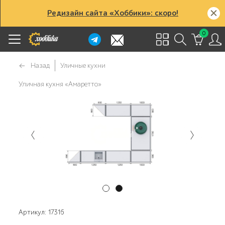
Редизайн сайта «Хоббики»: скоро!
0
Назад
Уличные кухни
Уличная кухня «Амаретто»
Артикул: 17316