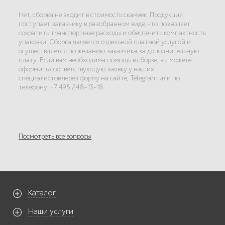
Нет, сборка не входит в стоимость скамеек. Продукция
поступает заказчику в разобранном виде, что позволяет
сократить транспортные расходы и обеспечить компактность
упаковки. Сборка является отдельной платной услугой и
осуществляется по желанию заказчика за дополнительную
плату. Если вам необходима помощь в сборке, вы можете
оформить соответствующую заявку у наших
специалистов через форму на сайте, Telegram или по
телефону: +7 495 248-13-18.
Посмотреть все вопросы
Каталог
Наши услуги