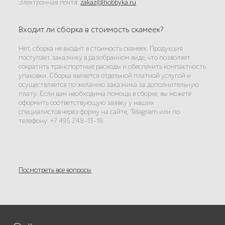
Электронная почта:
zakaz@hobbyka.ru
Входит ли сборка в стоимость скамеек?
Нет, сборка не входит в стоимость скамеек. Продукция
поступает заказчику в разобранном виде, что позволяет
сократить транспортные расходы и обеспечить компактность
упаковки. Сборка является отдельной платной услугой и
осуществляется по желанию заказчика за дополнительную
плату. Если вам необходима помощь в сборке, вы можете
оформить соответствующую заявку у наших
специалистов через форму на сайте, Telegram или по
телефону: +7 495 248-13-18.
Посмотреть все вопросы