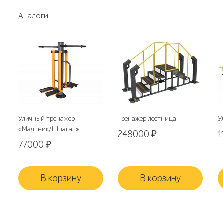
Аналоги
Уличный тренажер
Тренажер лестница
У
«Маятник/Шпагат»
248000
₽
1
77000
₽
В корзину
В корзину