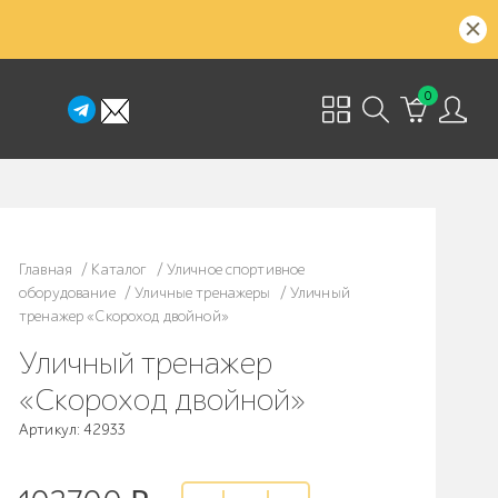
0
Главная
/
Каталог
/
Уличное спортивное
оборудование
/
Уличные тренажеры
/
Уличный
тренажер «Скороход двойной»
Уличный тренажер
«Скороход двойной»
Артикул: 42933