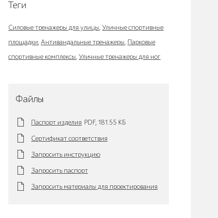
Теги
Силовые тренажеры для улицы
,
Уличные спортивные
площадки
,
Антивандальные тренажеры
,
Парковые
спортивные комплексы
,
Уличные тренажеры для ног
Файлы
Паспорт изделия
PDF,
181.55 KБ
Сертификат соответствия
Запросить инструкцию
Запросить паспорт
Запросить материалы для проектирования