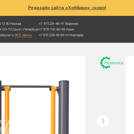
Редизайн сайта «Хоббики»: скоро!
 13 18
Москва
+7 473 251-48-47
Воронеж
49-03-73
Санкт-Петербург
+7 978 742-85-95
Крым
bbyka.ru
ВСЕ офисы
+7 831 228-16-84
Н.Новгород
Новинка