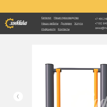
Фотопоиск
Каталог
Наше производство
+7 495 248
+7 812 6
Наши работы
Дилерам
Услуги
zakaz@ho
Инфоцентр
Контакты