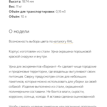
Высота:
1874 мм
Вес:
11 кг
Объём для транспортировки:
0,16 м3
Объём:
10 л
О модели
Возможность выбора цвета по
каталогу RAL
.
Корпус изготовлен из стали. Урна окрашена порошковой
краской снаружи и внутри.
Урна для экскрементов «Вариант-4» сделает чище городские
и придомовые территории, где владельцы выгуливают своих
питомцев. Сверху предусмотрен отсек для небольших
пакетиков, которые можно использовать для уборки за своей
собакой. Изделие выполнено из стали, окрашенной
полимерными составами. Не боится влаги, сырости,
коррозии, солнца, холода. А вставка сделана оцинкованной.
Чтобы сделать изделие заметным или органично дополнить