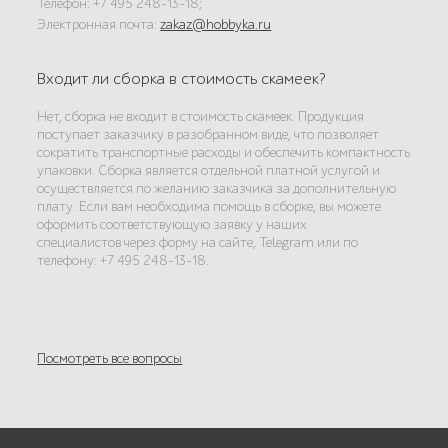
Телефон: +7 495 248-13-18;
Электронная почта:
zakaz@hobbyka.ru
Входит ли сборка в стоимость скамеек?
Нет, сборка не входит в стоимость скамеек. Продукция
поступает заказчику в разобранном виде, что позволяет
сократить транспортные расходы и обеспечить компактность
упаковки. Сборка является отдельной платной услугой и
осуществляется по желанию заказчика за дополнительную
плату. Если вам необходима помощь в сборке, вы можете
оформить соответствующую заявку у наших
специалистов через форму на сайте, Telegram или по
телефону: +7 495 248-13-18.
Посмотреть все вопросы