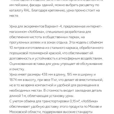
им пейзажи, фасады зданий, можно выбрать расцветку по
каталогу RAL. Благодаря креплению, урна прочно стоит на
месте.
Урна для экскрементов Вариант-4, предложенная интернет-
магазином «Хоббика», специально разработана для
обеспечения чистоты в общественных парках, на
прогулочных аллеях и в зонах отдыха. Эта модель с объёмом
10 литров изготовлена из стального каркаса, обработанного
порошковой полимерной краской, что обеспечивает ей
долговечность и устойчивость к атмосферным воздействиям.
Оцинкованная вставка для урны упрощает её обслуживание
и очистку.
Урна имеет размеры 438 мм в длину, 195 мм в ширину и
1874 мм в высоту, при весе 11 кг, что делает её вместительной,
но в то же время компактной и удобной для размещения в
необходимых местах. В стоимость входит закладная деталь
длиной 1 м, облегчающая установку урны.
С учетом объёма для транспортировки 0,16 м³, «Хоббика»
обеспечивает удобную доставку этого продукта по Москве и
Московской области, поддерживая высокие стандарты