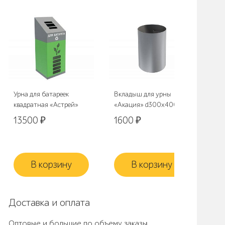
Урна для батареек
Вкладыш для урны
Ур
квадратная «Астрей»
«Акация» d300x400(h)
3
13500
₽
1600
₽
В корзину
В корзину
Доставка и оплата
Оптовые и большие по объему заказы