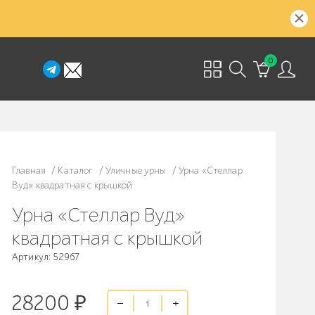
0
Главная
/
Каталог
/
Уличные урны
/
Урна «Стеллар
Вуд» квадратная с крышкой
Урна «Стеллар Вуд»
квадратная с крышкой
Артикул: 52967
28200
₽