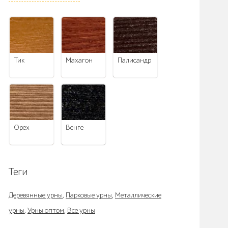
тик
махагон
палисандр
орех
венге
Теги
Деревянные урны
,
Парковые урны
,
Металлические
урны
,
Урны оптом
,
Все урны