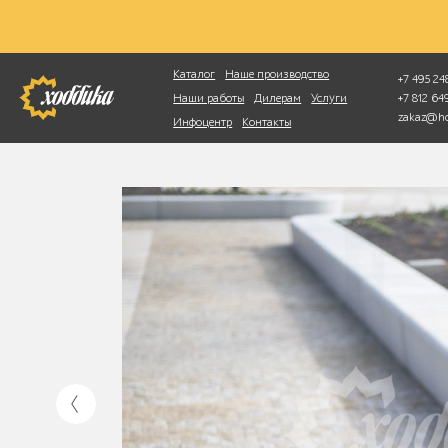
Фотопоиск
Каталог
Наше производство
+7 495 248
+7 812 6
Наши работы
Дилерам
Услуги
zakaz@ho
Инфоцентр
Контакты