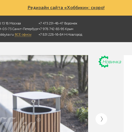
Редизайн сайта «Хоббики»: скоро!
 13 18
Москва
+7 473 251-48-47
Воронеж
49-03-73
Санкт-Петербург
+7 978 742-85-95
Крым
bbyka.ru
ВСЕ офисы
+7 831 228-16-84
Н.Новгород
Новинка