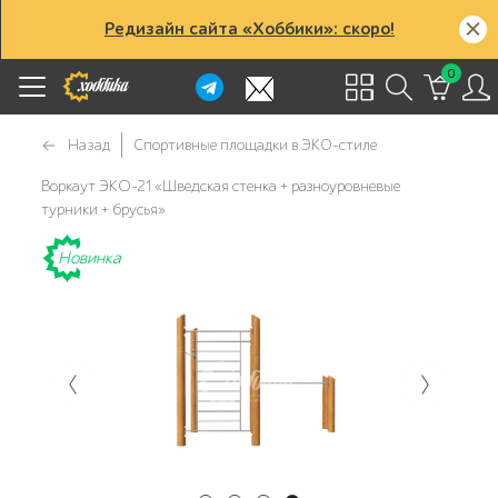
Редизайн сайта «Хоббики»: скоро!
0
Назад
Спортивные площадки в ЭКО-стиле
Воркаут ЭКО-21 «Шведская стенка + разноуровневые
турники + брусья»
Новинка