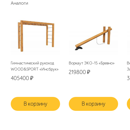
Аналоги
Гимнастический рукоход
Воркаут ЭКО-15 «Бревно»
В
WOOD&SPORT «Инсбрук»
З
219800
₽
405400
₽
В корзину
В корзину