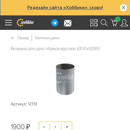
Редизайн сайта «Хоббики»: скоро!
0
Назад
Уличные урны
Вкладыш для урны «Краков круглая» d300x629(h)
Артикул: 12313
1900
₽