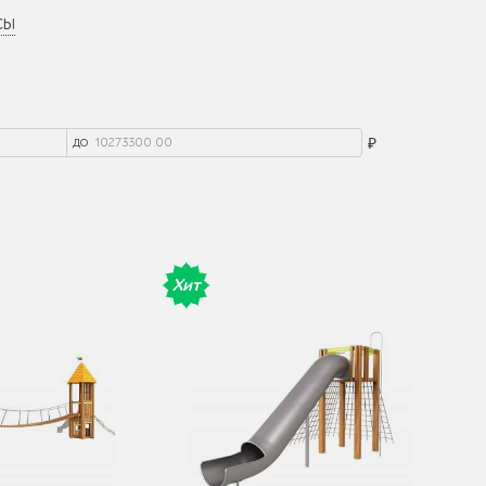
сы
до
₽
Хит