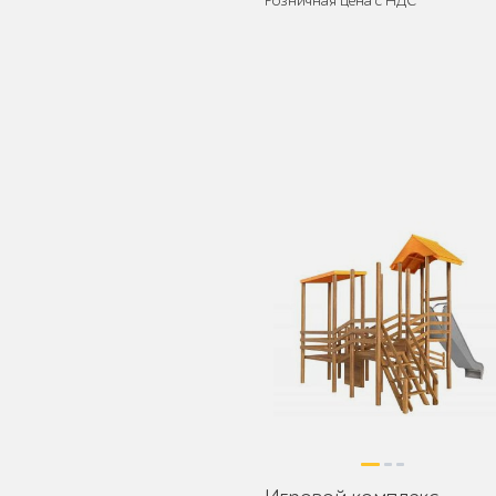
Розничная цена с НДС
Поставляется:
в разобранном ви
Детское игровое
оборудование
Столбики и
ограждения
Уличные стенды и
указатели