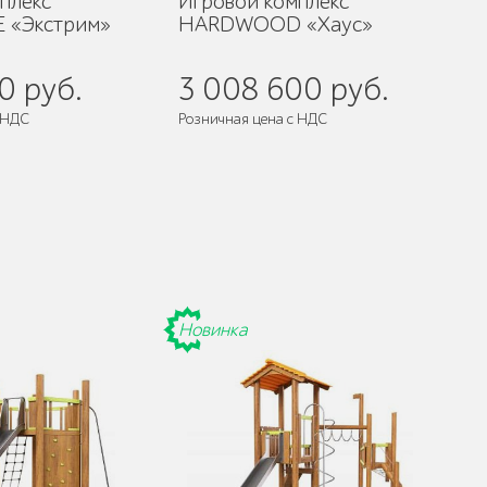
плекс
Игровой комплекс
 «Экстрим»
HARDWOOD «Хаус»
0 руб.
3 008 600 руб.
 НДС
Розничная цена с НДС
разобранном виде
Поставляется:
в разобранном виде
Новинка