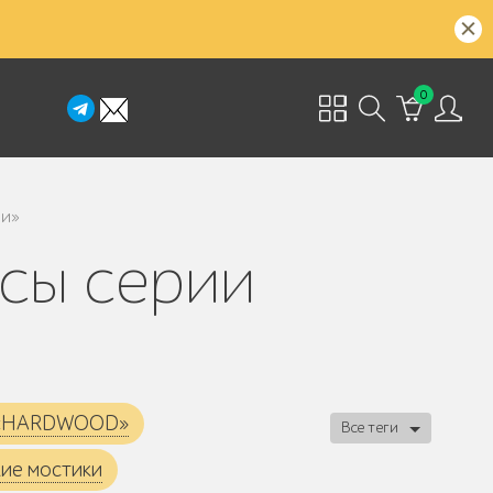
0
ни»
 «HARDWOOD»
Все теги
ие мостики