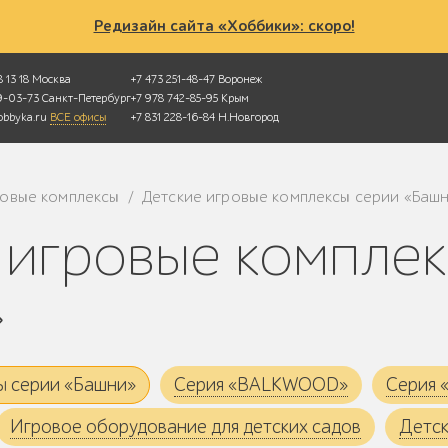
Редизайн сайта «Хоббики»: скоро!
 13 18
Москва
+7 473 251-48-47
Воронеж
49-03-73
Санкт-Петербург
+7 978 742-85-95
Крым
bbyka.ru
ВСЕ офисы
+7 831 228-16-84
Н.Новгород
ровые комплексы
Детские игровые комплексы серии «Баш
/
»
ы серии «Башни»
Серия «BALKWOOD»
Серия
Игровое оборудование для детских садов
Детск