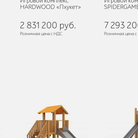
Игровой комплекс
Игровой ком
HARDWOOD «Пхукет»
SPIDERGAME
2 831 200 руб.
7 293 20
Розничная цена с НДС
Розничная цена с
де
Поставляется:
в разобранном виде
Поставляется:
в 