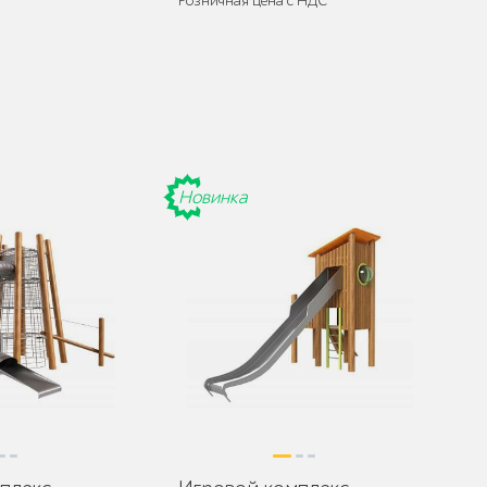
Розничная цена с НДС
разобранном виде
Поставляется:
в разобранном виде
Новинка