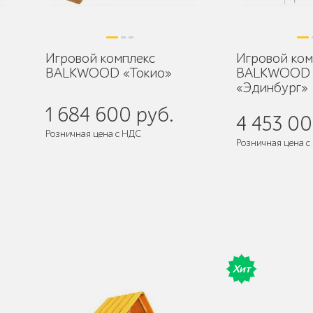
Игровой комплекс
Игровой ком
BALKWOOD «Токио»
BALKWOOD
«Эдинбург»
1 684 600 руб.
4 453 00
Розничная цена с НДС
Розничная цена с
де
Поставляется:
в разобранном виде
Поставляется:
в 
Хит