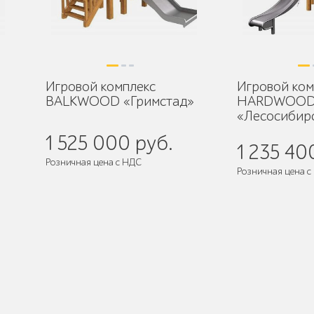
Игровой комплекс
Игровой ком
BALKWOOD «Гримстад»
HARDWOO
«Лесосибир
1 525 000 руб.
1 235 40
Розничная цена с НДС
Розничная цена с
де
Поставляется:
в разобранном виде
Поставляется:
в 