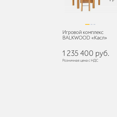
Умная городская
мебель
Игровой комплекс
BALKWOOD «Касл»
1 235 400 руб.
Контейнерные
площадки для ТБО
Розничная цена с НДС
Поставляется:
в разобранном ви
Ограждения для
вентиляционных
шахт