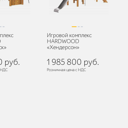
плекс
Игровой комплекс
D
HARDWOOD
ск»
«Хендерсон»
0 руб.
1 985 800 руб.
 НДС
Розничная цена с НДС
разобранном виде
Поставляется:
в разобранном виде