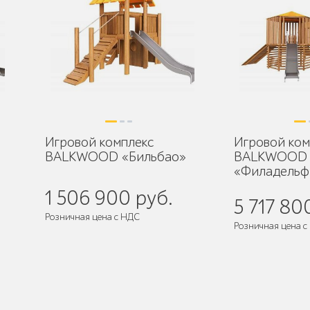
Игровой комплекс
Игровой ком
BALKWOOD «Бильбао»
BALKWOOD
«Филадельф
1 506 900 руб.
5 717 80
Розничная цена с НДС
Розничная цена с
де
Поставляется:
в разобранном виде
Поставляется:
в 