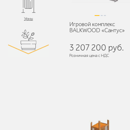
Урны
Игровой комплекс
BALKWOOD «Сантус»
3 207 200 руб.
Розничная цена с НДС
Цветочницы и
вазоны
Поставляется:
в разобранном ви
Велопарковки