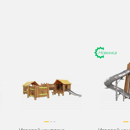
де
Поставляется:
в разобранном виде
Поставляется:
в 
Новинка