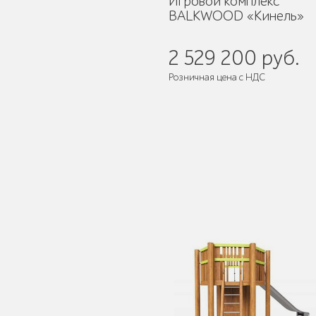
Игровой комплекс
BALKWOOD «Кинель»
2 529 200 руб.
Мебель для кафе и
Розничная цена с НДС
ресторанов "HoReCa"
Поставляется:
в разобранном ви
Мангалы и барбекю
Бескаркасная мебель