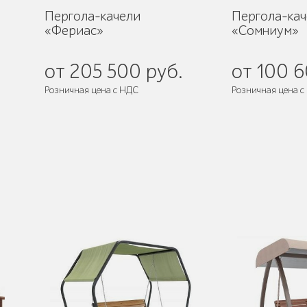
Пергола-качели
Пергола-кач
«Фериас»
«Сомниум»
от 205 500 руб.
от 100 6
Розничная цена с НДС
Розничная цена с
де
Поставляется:
в разобранном виде
Поставляется:
в 