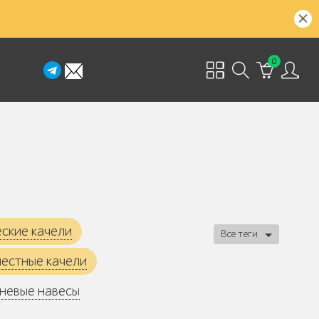
0
ские качели
Все теги
естные качели
невые навесы