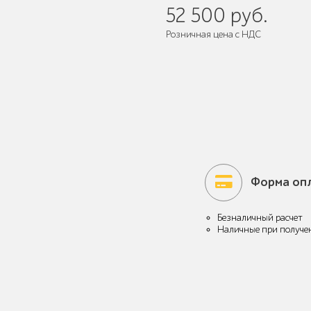
52 500 руб.
Розничная цена с НДС
Мебель для кафе и
ресторанов "HoReCa"
Мангалы и барбекю
Форма оп
Безналичный расчет
Наличные при получе
Бескаркасная мебель