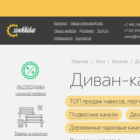
Фотопоиск
Каталог
Наше производство
+7 495 248
+7 812 6
Наши работы
Дилерам
Услуги
zakaz@ho
Инфоцентр
Контакты
Главная
Теги
Качели
Д
/
/
/
Диван-
РАСПРОДАЖА
уличной мебели
ТОП продаж навесов, перг
Подвесные качели
Дво
Деревянные парковые кач
Товары в наличии