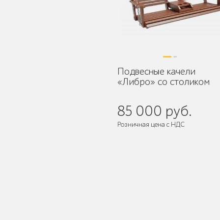
Уличное садово-
парковое освещение
Подвесные качели
«Либро» со столиком
Лежаки и шезлонги
85 000 руб.
Розничная цена с НДС
Парковые качели
Поставляется:
в собранном виде
Павильоны, навесы и
перголы