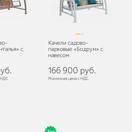
во-
Качели садово-
нталья» с
парковые «Бодрум» с
навесом
уб.
166 900 руб.
 НДС
Розничная цена с НДС
Хит