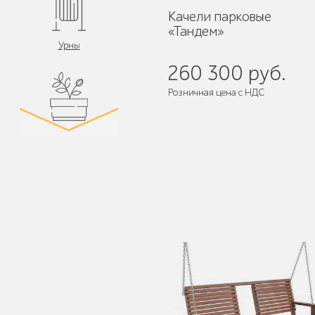
Качели парковые
«Тандем»
Урны
260 300 руб.
Розничная цена с НДС
Поставляется:
в разобранном ви
Цветочницы и
вазоны
Велопарковки