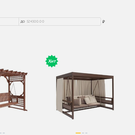
до
₽
Хит