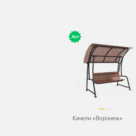
Детское игровое
Хит
оборудование
Столбики и
ограждения
Качели «Воронеж»
Уличные стенды и
указатели