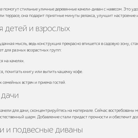
е помогут стильные уличные деревянные качели-диван с навесом. Это уд
или террасе, она подарит приятные минуты релакса, улучшит настроение 
я детей и взрослых
а удачная мысль, ведь конструкция прекрасно впишется в садовую зону, 
ет для разных возрастных групп:
я на качелях.
, почитать книгу или выпить чашечку кофе.
 семейных встреч и приема гостей.
 дачи
ачели для дачи, сконцентрируйтесь на материале. Сейчас востребованы м
естественный шарм. Добавление стали придаст прочности и обеспечит до
и и подвесные диваны