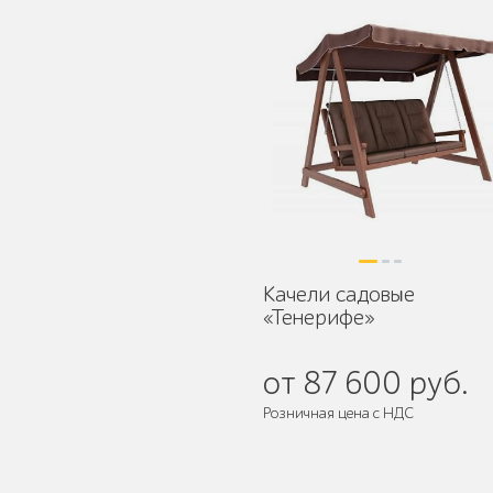
Защита корневой
системы деревьев
Качели садовые
Уличное спортивное
«Тенерифе»
оборудование
от 87 600 руб.
Розничная цена с НДС
Трибуны