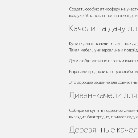
Создать особую атмосферу на участк
воздухе. Установленная на веранде 
Умная городская
мебель
Качели на дачу дл
Купить диван-качели релакс – всегд
Такая мебель универсальна и подойд
Дети любят активно играть и качатьс
Контейнерные
площадки для ТБО
Взрослые предпочитают расслабиться
Это хорошее решение для совместных
Диван-качели для
Собираясь купить подвесной диван-к
Ограждения для
выглядит благородно, придает саду 
вентиляционных
шахт
Деревянные качел