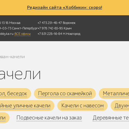
Редизайн сайта «Хоббики»: скоро!
 13 18
Москва
+7 473 251-48-47
Воронеж
49-03-73
Санкт-Петербург
+7 978 742-85-95
Крым
bbyka.ru
ВСЕ офисы
+7 831 228-16-84
Н.Новгород
иван-качели
качели
ол, беседок
Пергола со скамейкой
Металличе
йные уличные качели
Качели с навесом
Двухм
ели
Подвесные качели на заказ
Деревянные те