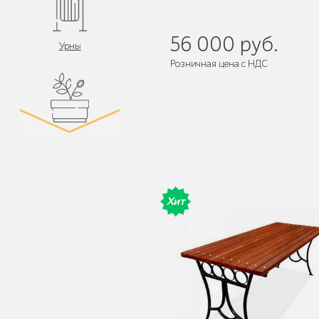
56 000 руб.
Урны
Розничная цена с НДС
Поставляется:
в разобранном ви
Цветочницы и
вазоны
Хит
Велопарковки