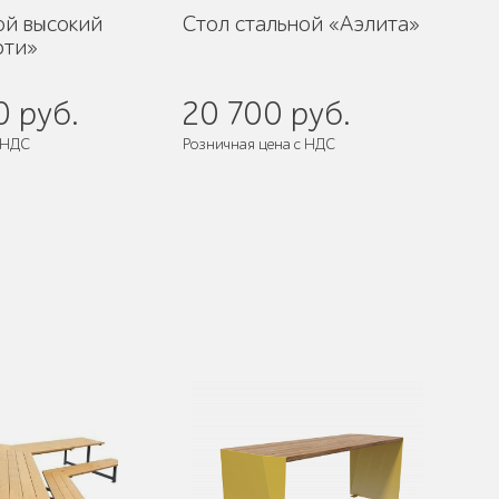
ой высокий
Стол стальной «Аэлита»
фти»
0 руб.
20 700 руб.
 НДС
Розничная цена с НДС
 собранном виде
Поставляется:
в собранном виде