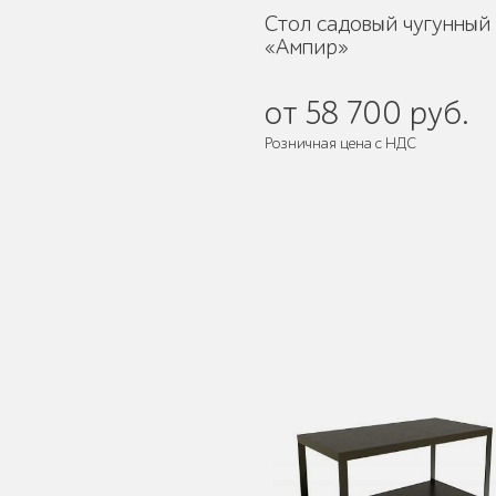
Стол садовый чугунный
«Ампир»
Умная городская
мебель
от 58 700 руб.
Розничная цена с НДС
Поставляется:
в разобранном ви
Контейнерные
площадки для ТБО
Ограждения для
вентиляционных
шахт