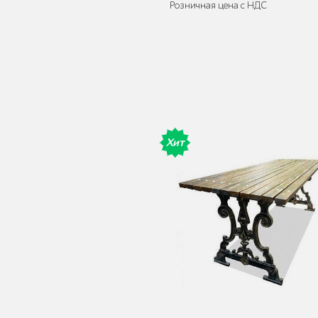
Розничная цена с НДС
Поставляется:
в разобранном ви
Мебель для кафе и
ресторанов "HoReCa"
Хит
Мангалы и барбекю
Бескаркасная мебель