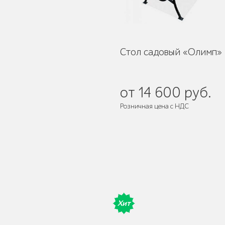
Уличное садово-
парковое освещение
Стол садовый «Олимп»
Лежаки и шезлонги
от 14 600 руб.
Розничная цена с НДС
Поставляется:
в разобранном ви
Парковые качели
Хит
Павильоны, навесы и
перголы