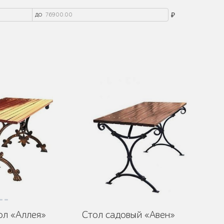
до
₽
ол «Аллея»
Стол садовый «Авен»