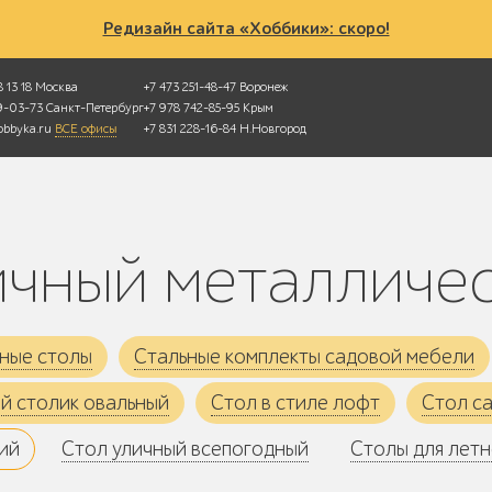
Редизайн сайта «Хоббики»: скоро!
 13 18
Москва
+7 473 251-48-47
Воронеж
49-03-73
Санкт-Петербург
+7 978 742-85-95
Крым
bbyka.ru
ВСЕ офисы
+7 831 228-16-84
Н.Новгород
личный металличе
ные столы
Стальные комплекты садовой мебели
й столик овальный
Стол в стиле лофт
Стол с
ий
Стол уличный всепогодный
Столы для летн