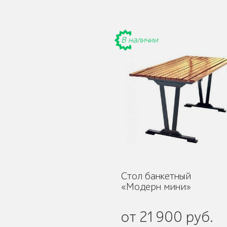
В наличии
Детское игровое
оборудование
Столбики и
ограждения
Стол банкетный
«Модерн мини»
Уличные стенды и
от 21 900 руб.
указатели