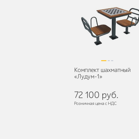
Защита корневой
системы деревьев
Комплект шахматный
«Лудум-1»
Уличное спортивное
оборудование
72 100 руб.
Розничная цена с НДС
Поставляется:
в собранном виде
Трибуны