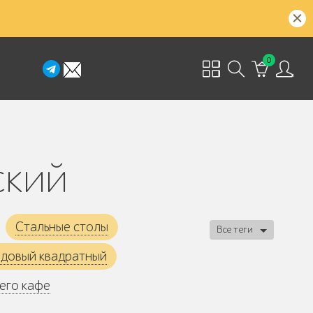
0
ский
Стальные столы
Все теги
адовый квадратный
его кафе