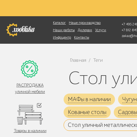
Фотопоиск
Каталог
Наше производство
+7 495 248
+7 812 6
Наши работы
Дилерам
Услуги
zakaz@ho
Инфоцентр
Контакты
Главная
Теги
/
Стол у
РАСПРОДАЖА
уличной мебели
МАФы в наличии
Чугун
Кованые столы
Садовы
Стол уличный металлическ
Товары в наличии