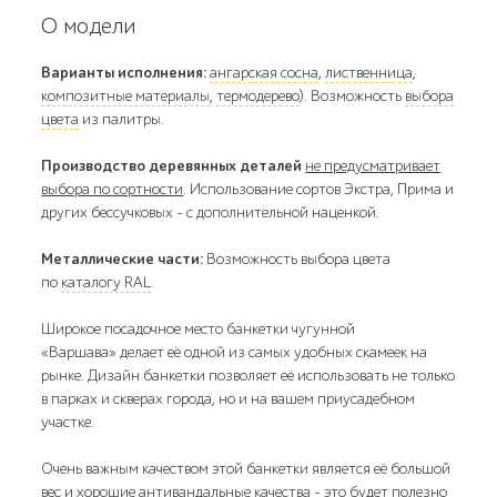
О модели
Варианты исполнения:
ангарская сосна
,
лиственница
,
композитные материалы
,
термодерево
). Возможность
выбора
цвета
из палитры.
Производство деревянных деталей
не предусматривает
выбора по сортности
. Использование сортов Экстра, Прима и
других бессучковых - с дополнительной наценкой.
Металлические части:
Возможность выбора цвета
по
каталогу RAL
.
Широкое посадочное место банкетки чугунной
«Варшава» делает её одной из самых удобных скамеек на
рынке. Дизайн банкетки позволяет её использовать не только
в парках и скверах города, но и на вашем приусадебном
участке.
Очень важным качеством этой банкетки является её большой
вес и хорошие антивандальные качества - это будет полезно