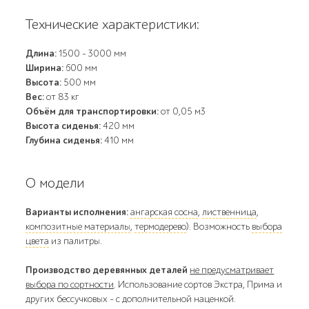
Технические характеристики:
Длина:
1500 - 3000 мм
Ширина:
600 мм
Высота:
500 мм
Вес:
от 83 кг
Объём для транспортировки:
от 0,05 м3
Высота сиденья:
420 мм
Глубина сиденья:
410 мм
О модели
Варианты исполнения:
ангарская сосна
,
лиственница
,
композитные материалы
,
термодерево
). Возможность
выбора
цвета
из палитры.
Производство деревянных деталей
не предусматривает
выбора по сортности
. Использование сортов Экстра, Прима и
других бессучковых - с дополнительной наценкой.