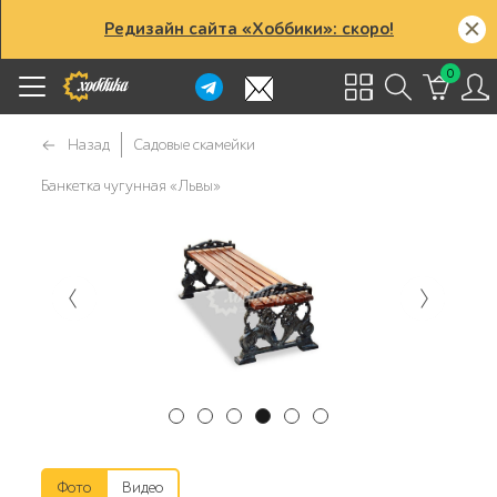
Редизайн сайта «Хоббики»: скоро!
0
Назад
Садовые скамейки
Банкетка чугунная «Львы»
Фото
Видео