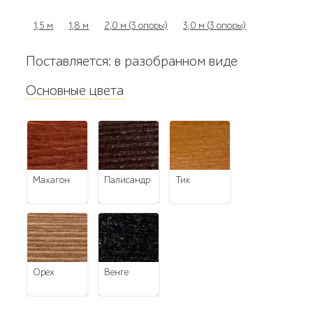
1,5 м
1,8 м
2,0 м (3 опоры)
3,0 м (3 опоры)
Поставляется: в разобранном виде
Основные цвета
махагон
палисандр
тик
орех
венге