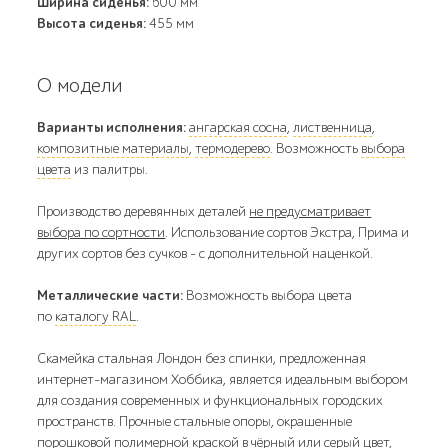
Ширина сиденья:
600 мм
Высота сиденья:
455 мм
О модели
Варианты исполнения:
ангарская сосна
,
лиственница
,
композитные материалы
,
термодерево
. Возможность
выбора
цвета
из палитры.
Производство деревянных деталей
не предусматривает
выбора по сортности
. Использование сортов Экстра, Прима и
других сортов без сучков - с дополнительной наценкой.
Металлические части:
Возможность выбора цвета
по
каталогу RAL
.
Скамейка стальная Лондон без спинки, предложенная
интернет-магазином Хоббика, является идеальным выбором
для создания современных и функциональных городских
пространств. Прочные стальные опоры, окрашенные
порошковой полимерной краской в чёрный или серый цвет,