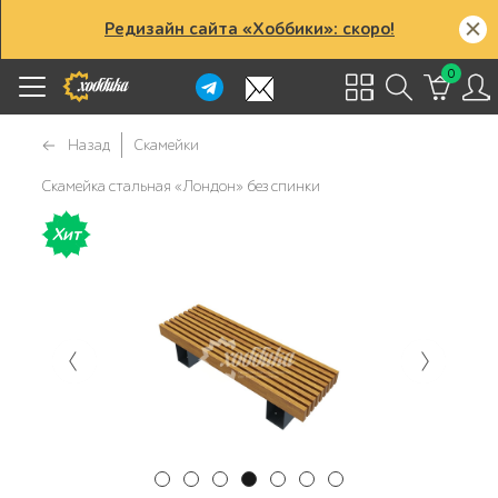
Редизайн сайта «Хоббики»: скоро!
0
Назад
Скамейки
Скамейка стальная «Лондон» без спинки
Хит