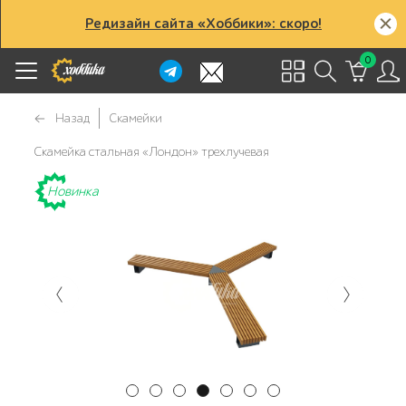
Редизайн сайта «Хоббики»: скоро!
0
Назад
Скамейки
Скамейка стальная «Лондон» трехлучевая
Новинка