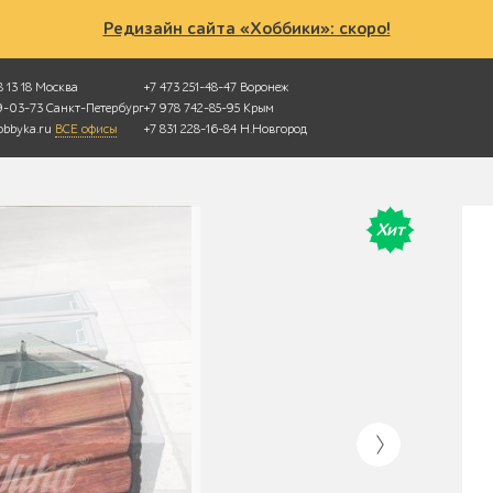
Редизайн сайта «Хоббики»: скоро!
 13 18
Москва
+7 473 251-48-47
Воронеж
49-03-73
Санкт-Петербург
+7 978 742-85-95
Крым
bbyka.ru
ВСЕ офисы
+7 831 228-16-84
Н.Новгород
Хит