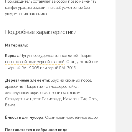
Производитель оставляет за собой право изменять
конфигурацию изделия на своё усмотрение без
уведомления заказчика.
Подробные характеристики
Материалы:
Каркас:
Чугунное художественное литьё
. Покрыт
порошковой полимерной краской
. Стандартный цвет
– чёрный RAL 9005 или серый RAL 7016.
Деревянные элементы:
Брус
из хвойных пород
древесины. Покрытие - атмосферостойкая
лессирующая акриловая пропитка с лаком.
Стандартные цвета: Палисандр, Махагон, Тик, Орех,
Венге.
Ёмкость для мусора:
Оцинкованное съёмное ведро.
Поставляется в собранном виде!