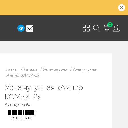
0
Главная
/
Каталог
/
Уличные урны
/
Урна чугунная
«Ампир КОМБИ-2»
Урна чугунная «Ампир
КОМБИ-2»
Артикул: 7292
4630015331101