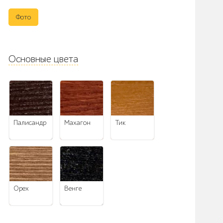
Фото
Основные цвета
палисандр
махагон
тик
орех
венге