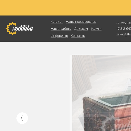
Фотопоиск
Каталог
Наше производство
+7 495 248
+7 812 6
Наши работы
Дилерам
Услуги
zakaz@ho
Инфоцентр
Контакты