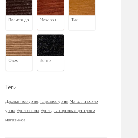
палисандр
махагон
тик
орех
венге
Теги
Деревянные урны
,
Парковые урны
,
Металлические
урны
,
Урны оптом
,
Урны для торговых центров и
магазинов