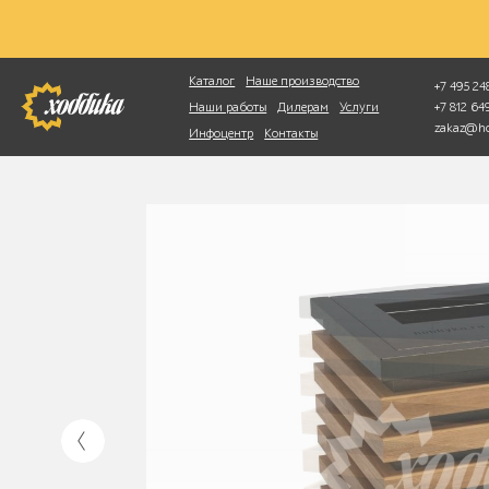
Фотопоиск
Каталог
Наше производство
+7 495 248
+7 812 6
Наши работы
Дилерам
Услуги
zakaz@ho
Инфоцентр
Контакты