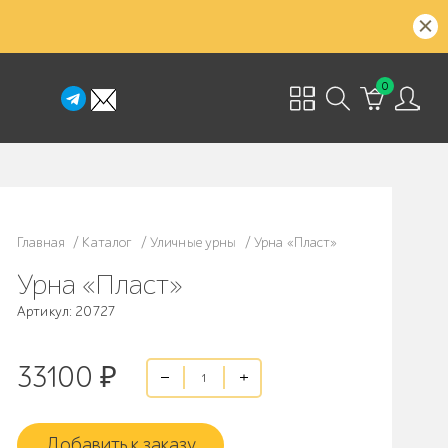
0
Главная
/
Каталог
/
Уличные урны
/
Урна «Пласт»
Урна «Пласт»
Артикул: 20727
33100
₽
Добавить к заказу