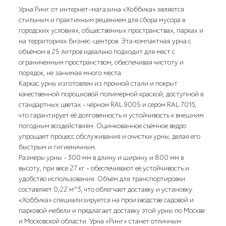
Урна Ринг от интернет-магазина «Хоббика» является
стильным и практичным решением для сбора мусора в
городских условиях, общественных пространствах, парках и
на территориях бизнес-центров. Эта компактная урна с
объёмом в 25 литров идеально подходит для мест с
ограниченным пространством, обеспечивая чистоту и
порядок, не занимая много места.
Каркас урны изготовлен из прочной стали и покрыт
качественной порошковой полимерной краской, доступной в
стандартных цветах – чёрном RAL 9005 и сером RAL 7016,
что гарантирует её долговечность и устойчивость к внешним
погодным воздействиям. Оцинкованное съёмное ведро
упрощает процесс обслуживания и очистки урны, делая его
быстрым и гигиеничным.
Размеры урны – 300 мм в длину и ширину и 800 мм в
высоту, при весе 27 кг – обеспечивают её устойчивость и
удобство использования. Объём для транспортировки
составляет 0,22 м^3, что облегчает доставку и установку.
«Хоббика» специализируется на производстве садовой и
парковой мебели и предлагает доставку этой урны по Москве
и Московской области. Урна «Ринг» станет отличным