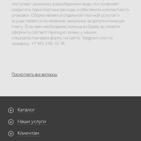
поступает заказчику в разобранном виде, что позволяет
сократить транспортные расходы и обеспечить компактность
упаковки. Сборка является отдельной платной услугой и
осуществляется по желанию заказчика за дополнительную
плату. Если вам необходима помощь в сборке, вы можете
оформить соответствующую заявку у наших
специалистов через форму на сайте, Telegram или по
телефону: +7 495 248-13-18.
Посмотреть все вопросы
Каталог
Наши услуги
Клиентам