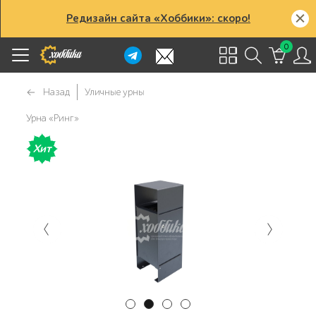
Редизайн сайта «Хоббики»: скоро!
0
Назад
Уличные урны
Урна «Ринг»
Хит