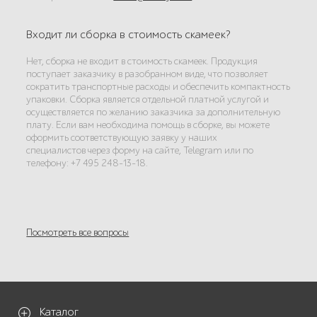
Входит ли сборка в стоимость скамеек?
Нет, сборка не входит в стоимость скамеек. Продукция
поступает заказчику в разобранном виде, что позволяет
сократить транспортные расходы и обеспечить компактность
упаковки. Сборка является отдельной платной услугой и
осуществляется по желанию заказчика за дополнительную
плату. Если вам необходима помощь в сборке, вы можете
оформить соответствующую заявку у наших
специалистов через форму на сайте, Telegram или по
телефону: +7 495 248-13-18.
Посмотреть все вопросы
Каталог