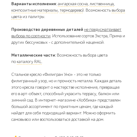
Варианты исполнения:
ангарская сосна
,
лиственница
,
композитные материалы
,
термодерево
). Возможность
выбора
цвета
из палитры.
Производство деревянных деталей
не предусматривает
выбора по сортности
. Использование сортов Экстра, Прима и
других бессучковых - с дополнительной наценкой.
Металлические части:
Возможность выбора цвета
по
каталогу RAL
.
Стальное кресло «Филигран Уно» – это не только
филигранный узор, но и прочность металла. Каждая деталь
этого кресла говорит о мастерстве исполнения, превращая
его в арт-объект, способный украсить террасу, балкон или
зимний сад. В интернет-магазине «Хоббика» представлен
большой ассортимент по приятным ценам, где каждый
найдет для себя подходящий вариант. Можно оформить
самовывоз или воспользоваться доставкой на дом.