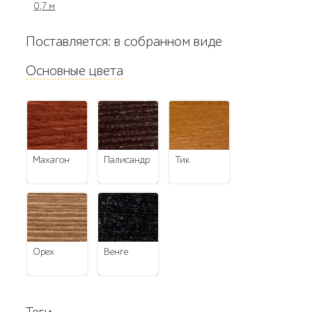
0,7 м
Поставляется: в собранном виде
Основные цвета
махагон
палисандр
тик
орех
венге