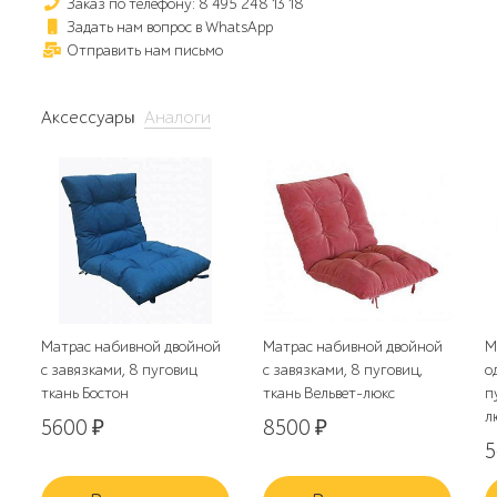
Заказ по телефону: 8 495 248 13 18
Задать нам вопрос в WhatsApp
Отправить нам письмо
Аксессуары
Аналоги
Матрас набивной двойной
Матрас набивной двойной
М
с завязками, 8 пуговиц
с завязками, 8 пуговиц,
о
ткань Бостон
ткань Вельвет-люкс
п
л
5600
₽
8500
₽