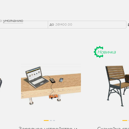
о:
умолчанию
до
Новинка