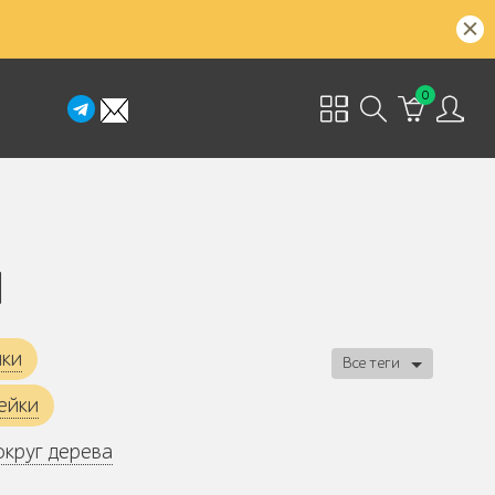
0
ы
йки
Все теги
ейки
округ дерева