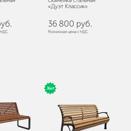
альная
Скамейка стальная
»
«Дуэт Классик»
уб.
36 800 руб.
 НДС
Розничная цена с НДС
разобранном виде
Поставляется:
в разобранном виде
Хит