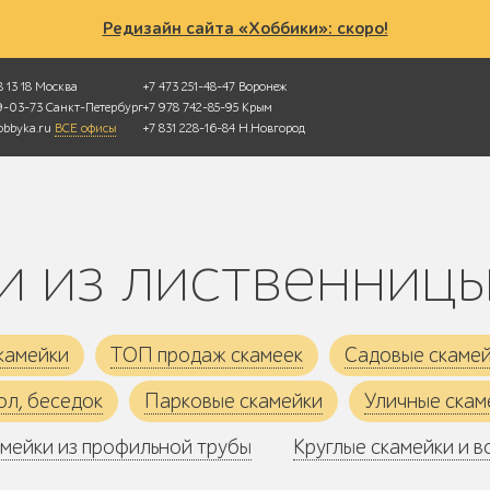
Редизайн сайта «Хоббики»: скоро!
 13 18
Москва
+7 473 251-48-47
Воронеж
49-03-73
Санкт-Петербург
+7 978 742-85-95
Крым
bbyka.ru
ВСЕ офисы
+7 831 228-16-84
Н.Новгород
ки из лиственниц
камейки
ТОП продаж скамеек
Садовые скаме
ол, беседок
Парковые скамейки
Уличные скам
мейки из профильной трубы
Круглые скамейки и в