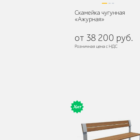
Скамейка чугунная
«Ажурная»
Умная городская
мебель
от 38 200 руб.
Розничная цена с НДС
Поставляется:
в разобранном ви
Контейнерные
площадки для ТБО
Хит
Ограждения для
вентиляционных
шахт