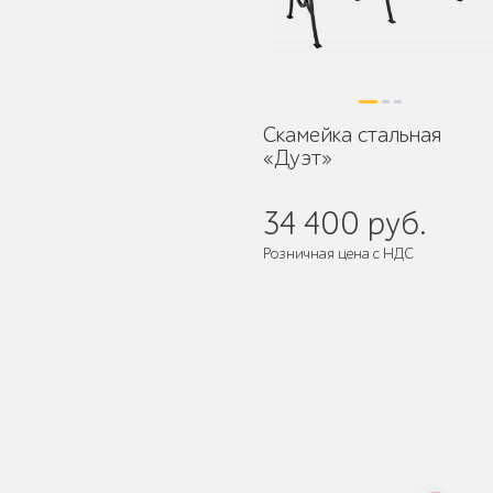
Уличное садово-
парковое освещение
Скамейка стальная
«Дуэт»
Лежаки и шезлонги
34 400 руб.
Розничная цена с НДС
Поставляется:
в разобранном ви
Парковые качели
Павильоны, навесы и
перголы