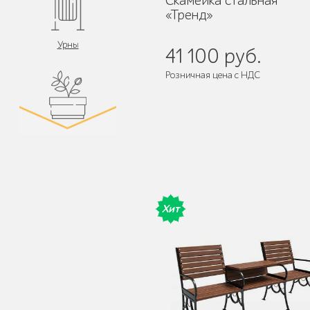
Скамейка стальная
«Тренд»
Урны
41 100 руб.
Розничная цена с НДС
Поставляется:
в разобранном ви
Цветочницы и
вазоны
Хит
Велопарковки