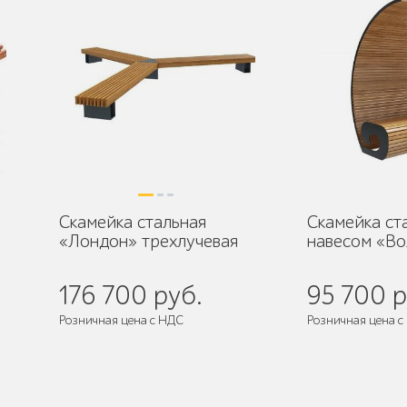
Скамейка стальная
Скамейка ст
«Лондон» трехлучевая
навесом «Во
176 700 руб.
95 700 р
Розничная цена с НДС
Розничная цена с
де
Поставляется:
в разобранном виде
Поставляется:
в 