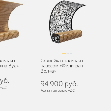
альная с
Скамейка стальная с
лна Вуд»
навесом «Филигран
Волна»
уб.
94 900 руб.
 НДС
Розничная цена с НДС
разобранном виде
Поставляется:
в разобранном виде