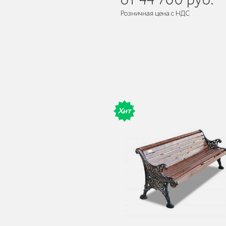
Розничная цена с НДС
Поставляется:
в разобранном ви
Мебель для кафе и
ресторанов "HoReCa"
Хит
Мангалы и барбекю
Бескаркасная мебель