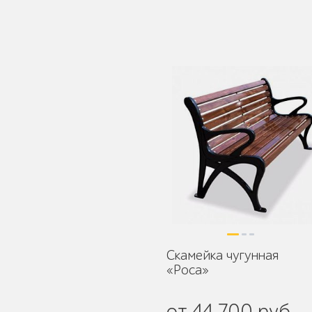
Детское игровое
оборудование
Столбики и
ограждения
Скамейка чугунная
«Роса»
Уличные стенды и
указатели
от 44 700 руб.