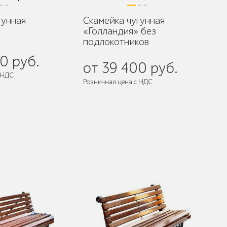
гунная
Скамейка чугунная
«Голландия» без
подлокотников
0 руб.
от 39 400 руб.
 НДС
Розничная цена с НДС
разобранном виде
Поставляется:
в разобранном виде