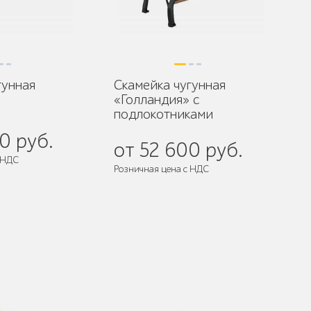
гунная
Скамейка чугунная
«Голландия» с
подлокотниками
0 руб.
от 52 600 руб.
 НДС
Розничная цена с НДС
разобранном виде
Поставляется:
в разобранном виде