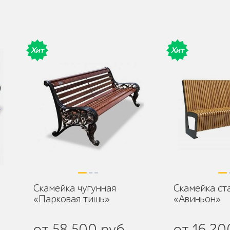
Хит
Хит
Скамейка чугунная
Скамейка ст
«Парковая тишь»
«Авиньон»
от 58 500 руб.
от 16 20