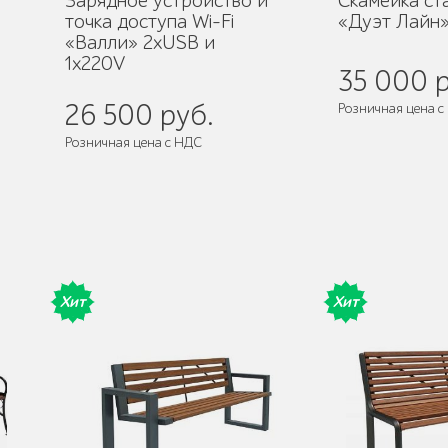
Зарядное устройство и
Скамейка ст
точка доступа Wi-Fi
«Дуэт Лайн
«Валли» 2xUSB и
1x220V
35 000 р
26 500 руб.
Розничная цена с
Розничная цена с НДС
де
Поставляется:
в 
Хит
Хит