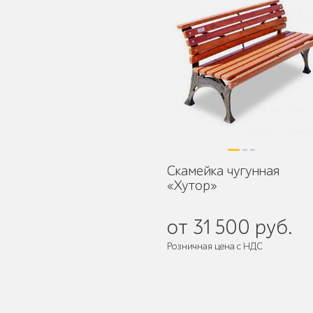
Защита корневой
системы деревьев
Скамейка чугунная
«Хутор»
Уличное спортивное
оборудование
от 31 500 руб.
Розничная цена с НДС
Поставляется:
в разобранном ви
Трибуны