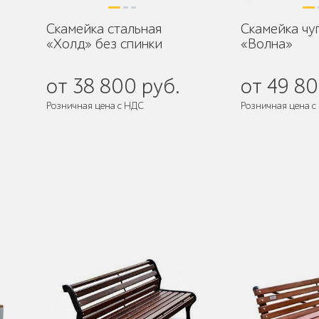
Скамейка стальная
Скамейка чу
«Холд» без спинки
«Волна»
от 38 800 руб.
от 49 80
Розничная цена с НДС
Розничная цена с
де
Поставляется:
в разобранном виде
Поставляется:
в 