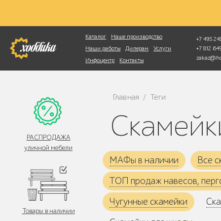
Фотопоиск
Каталог
Наше производство
+7 495 248
+7 812 6
Наши работы
Дилерам
Услуги
zakaz@ho
Инфоцентр
Контакты
Главная
Теги
/
Скамей
РАСПРОДАЖА
уличной мебели
МАФы в наличии
Все с
ТОП продаж навесов, перг
Чугунные скамейки
Ска
Товары в наличии