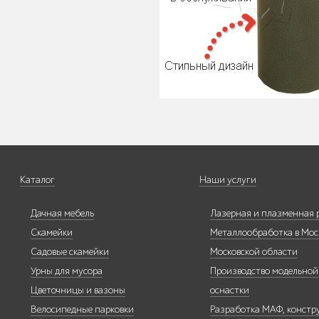
Мебель для кафе и
ресторанов "HoReCa"
Каталог
Наши услуги
Мангалы и барбекю
Дачная мебель
Лазерная и плазменная 
Скамейки
Металлообработка в Мос
Садовые скамейки
Московской области
Урны для мусора
Производство модельной
Бескаркасная мебель
Цветочницы и вазоны
оснастки
Велосипедные парковки
Разработка МАФ, констр