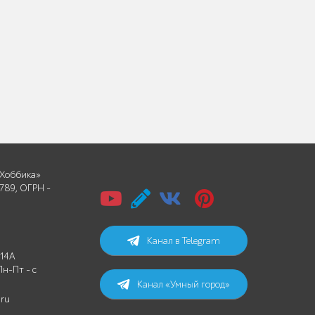
Хоббика»
789, ОГРН -
Канал в Telegram
 14А
Пн-Пт - с
Канал «Умный город»
.ru