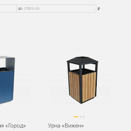
до
₽
ая «Город»
Урна «Вижен»