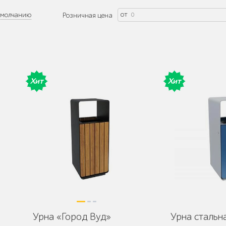
от
умолчанию
Розничная цена
Хит
Хит
Урна «Город Вуд»
Урна стальн