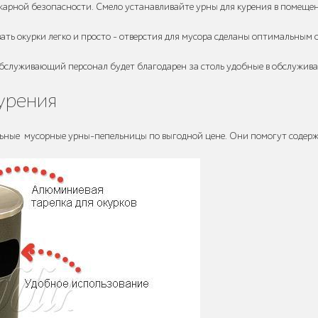
жарной безопасности. Смело устанавливайте урны для курения в помещен
ать окурки легко и просто - отверстия для мусора сделаны оптимальным 
Обслуживающий персонал будет благодарен за столь удобные в обслужива
курения
ные мусорные урны-пепельницы по выгодной цене. Они помогут содержать