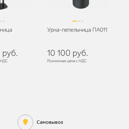
ьница
Урна-пепельница ПА011
 руб.
10 100 руб.
 НДС
Розничная цена с НДС
 собранном виде
Поставляется:
в собранном виде
Самовывоз