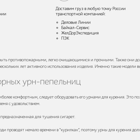
Доставим груз в любую точку России
нии
транспортной компанией:
Деловые Линии
Байкал-Сервис
ЖелДорЭкспедиция
ПЭК
ыть противопожарными, легко очищающимися и прочными. Также они дол
нескольких лет активного использования изделия. Именно такие модели вы
орных урн-пепельниц
иболее комфортным, следует оборудовать его урнами для курения. Это п
ремя с удовольствием.
, предназначенная для тушения сигарет.
ди проводят немало времени в “курилках”, поэтому урны для курения дол