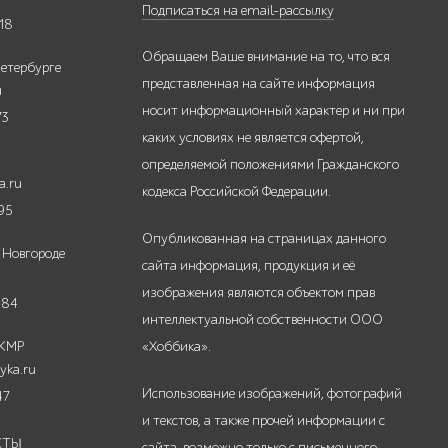
Подписаться на email-рассылку
18
Обращаем Ваше внимание на то, что вся
етербурге
представленная на сайте информация
u
носит информационный характер и ни при
73
каких условиях не является офертой,
определяемой положениями Гражданского
a.ru
кодекса Российской Федерации.
95
Опубликованная на страницах данного
 Новгороде
сайта информация, продукция и её
изображения являются объектом прав
-84
интеллектуальной собственности ООО
 КМР
«Хоббика».
yka.ru
Использование изображений, фотографий
47
и текстов, а также прочей информации с
КТЫ
сайта, возможно только с письменного