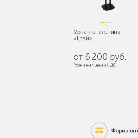
Уличное садово-
парковое освещение
Урна-пепельница
«Грэй»
Лежаки и шезлонги
от 6 200 руб.
Розничная цена с НДС
Поставляется:
в собранном виде
Парковые качели
Форма оп
Павильоны, навесы и
перголы