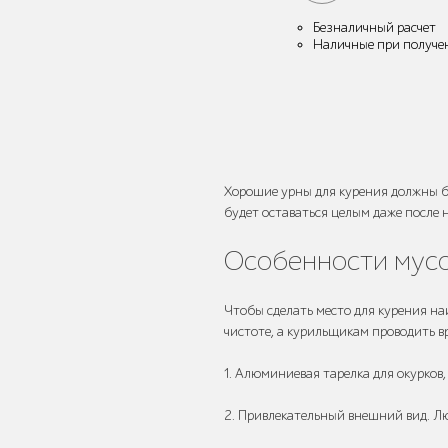
Безналичный расчет
Наличные при получе
Защита корневой
системы деревьев
Хорошие урны для курения должны б
будет оставаться целым даже после 
Особенности мус
Уличное спортивное
оборудование
Чтобы сделать место для курения на
чистоте, а курильщикам проводить в
1. Алюминиевая тарелка для окурков
2. Привлекательный внешний вид. Лю
Трибуны