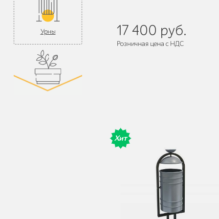
17 400 руб.
Урны
Розничная цена с НДС
Поставляется:
в собранном виде
Цветочницы и
вазоны
Хит
Велопарковки