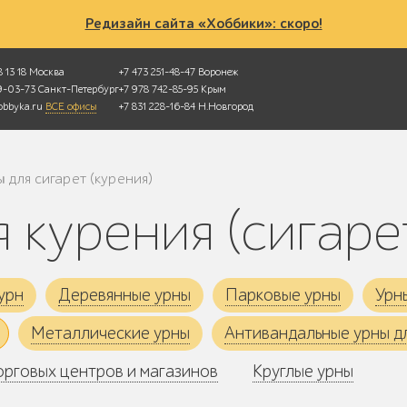
Редизайн сайта «Хоббики»: скоро!
 13 18
Москва
+7 473 251-48-47
Воронеж
49-03-73
Санкт-Петербург
+7 978 742-85-95
Крым
bbyka.ru
ВСЕ офисы
+7 831 228-16-84
Н.Новгород
ы для сигарет (курения)
я курения (сигаре
урн
Деревянные урны
Парковые урны
Урн
Металлические урны
Антивандальные урны д
орговых центров и магазинов
Круглые урны