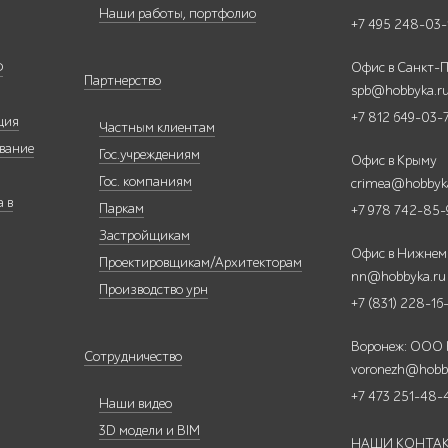
Наши работы, портфолио
+7 495 248-03-
Ф
Офис в Санкт-П
Партнерство
spb@hobbyka.r
+7 812 649-03-
ция
Частным клиентам
вание
Гос.учреждениям
Офис в Крыму
Гос. компаниям
crimea@hobbyk
 в
Паркам
+7 978 742-85-
Застройщикам
Офис в Нижнем
Проектировщикам/Архитекторам
nn@hobbyka.ru
Производство урн
+7 (831) 228-16
Воронеж: ООО
Сотрудничество
voronezh@hobb
+7 473 251-48-
Наши видео
3D модели и BIM
НАШИ КОНТА