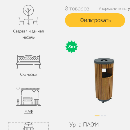
8 товаров
Упорядочить по:
Садовая и дачная
мебель
Хит
Скамейки
МАФ
Урна ПА014