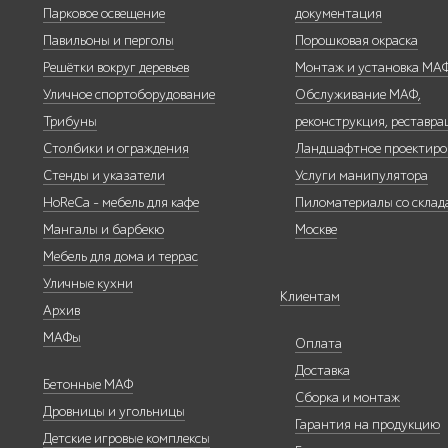
Парковое освещение
документация
Павильоны и перголы
Порошковая окраска
Умная городская
Решётки вокруг деревьев
Монтаж и установка МА
мебель
Уличное спортоборудование
Обслуживание МАФ,
Трибуны
реконструкция, реставра
Столбики и ограждения
Ландшафтное проектиро
Стенды и указатели
Услуги манипулятора
HoReCa - мебель для кафе
Пиломатериалы со склада
Контейнерные
Мангалы и барбекю
Москве
площадки для ТБО
Мебель для дома и террас
Уличные кухни
Клиентам
Архив
МАФы
Оплата
Ограждения для
Доставка
вентиляционных
Бетонные МАФ
Сборка и монтаж
шахт
Дровницы и угольницы
Гарантия на продукцию
Детские игровые комплексы