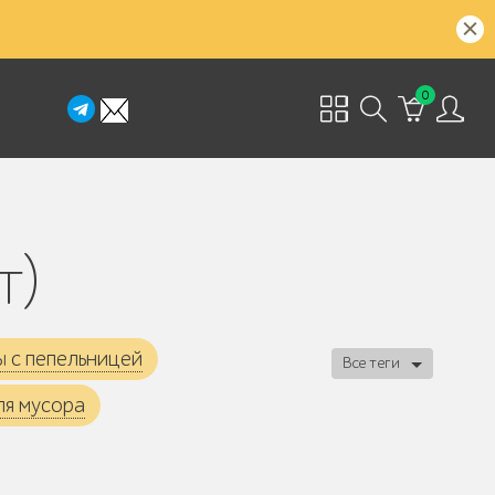
0
т)
ы с пепельницей
Все теги
ля мусора