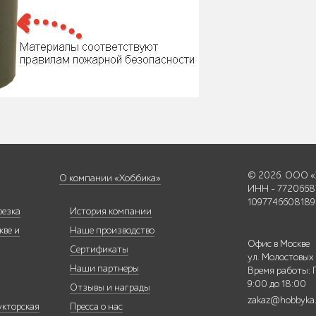
© 2026. ООО «
О компании «Хоббика»
ИНН - 7720668
1097746608189
резка
История компании
кве и
Наше производство
Офис в Москве
Сертификаты
ул. Молостовых
Наши партнеры
Время работы: 
9:00 до 18:00
Отзывы и награды
zakaz@hobbyka
укторская
Пресса о нас