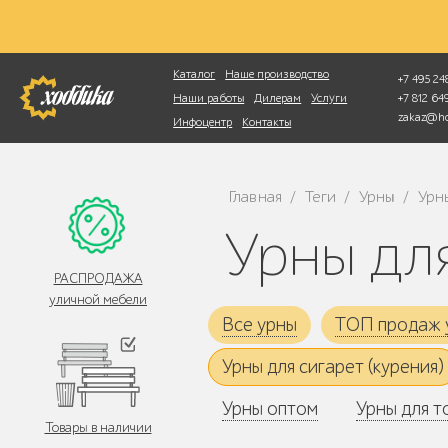
Фотопоиск
Каталог
Наше производство
+7 495 248
+7 812 6
Наши работы
Дилерам
Услуги
zakaz@ho
Инфоцентр
Контакты
Главная
Теги
Урны
Урн
/
/
/
Урны дл
РАСПРОДАЖА
уличной мебели
Все урны
ТОП продаж 
Урны для сигарет (курения)
Урны оптом
Урны для т
Товары в наличии